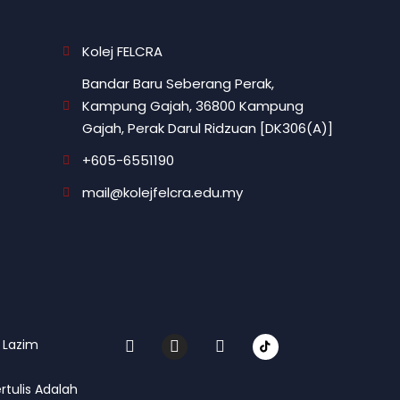
Kolej FELCRA
Bandar Baru Seberang Perak,
Kampung Gajah, 36800 Kampung
Gajah, Perak Darul Ridzuan [DK306(A)]
+605-6551190
mail@kolejfelcra.edu.my
F
I
Y
 Lazim
a
n
o
c
s
u
e
t
t
tulis Adalah