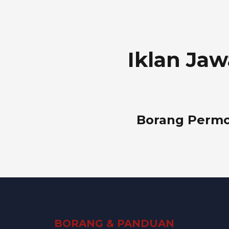
Iklan Ja
Borang Permo
BORANG & PANDUAN