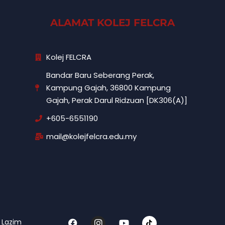
ALAMAT KOLEJ FELCRA
Kolej FELCRA
Bandar Baru Seberang Perak,
Kampung Gajah, 36800 Kampung
Gajah, Perak Darul Ridzuan [DK306(A)]
+605-6551190
mail@kolejfelcra.edu.my
F
I
Y
 Lazim