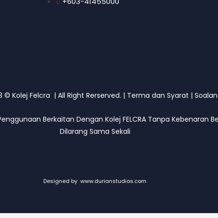
+603-41455000
© Kolej Felcra | All Right Rerserved. |
Terma dan Syarat
|
Soalan
Penggunaan Berkaitan Dengan Kolej FELCRA Tanpa Kebenaran Ber
Dilarang Sama Sekali
Designed by
www.durianstudios.com